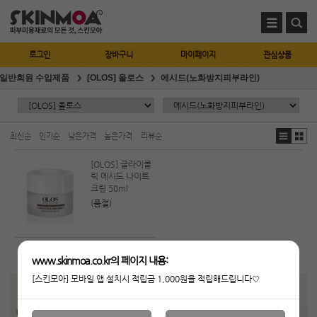
로그인
장바구니
마이페이지
관심상품
일반회원 수입제품
[OLOS] 올로스
에시드(노화방지피부라인)
최신순
인기순
낮은가격
높은가격
리뷰순
[OLOS] 글라이콜
릭 에시드 나이트
크림 50ml
(품절)
www.skinmoa.co.kr의 페이지 내용:
[스킨모아] 모바일 앱 설치시 적립금 1,000원을 적립해드립니다♡