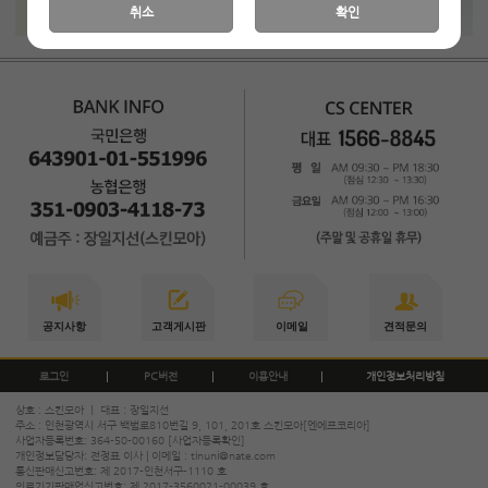
취소
확인
공지사항
고객게시판
이메일
견적문의
로그인
PC버전
이용안내
개인정보처리방침
상호 : 스킨모아 ㅣ 대표 : 장일지선
주소 : 인천광역시 서구 백범로810번길 9, 101, 201호 스킨모아[엔에프코리아]
사업자등록번호: 364-50-00160
[사업자등록확인]
개인정보담당자: 전정표 이사 | 이메일 :
tinuni@nate.com
통신판매신고번호: 제 2017-인천서구-1110 호
의료기기판매업신고번호: 제 2017-3560021-00039 호