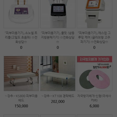
『피부미용기기』 소노셀 트
『피부미용기기』 쿨핏 (냉동
『피부미용기기』 에스업 그
리플(고밀도 초음파) ☏전
지방분해기기) ☏전화상담
루밍 케어 (글러브형 고주
화상담☏
☏
파기기) ☏전화상담☏
0
0
0
☜강추☞KS800 피부미용
☜강추☞KT108 경락베드
자국방지베개-신형(극세사
베드
커버)
202,000
150,000
6,000