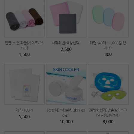
얼굴(소형)타올[사이즈:35
사각터번(색상선택)
해면 (40개 11,000원 행
*73]
사!!)
2,500
1,500
300
거즈(100P)
[상승체]스킨쿨러(skin-co
[일반회원가]냉온겔마스크
oler)
(얼굴용/눈전용)
5,500
10,000
8,000