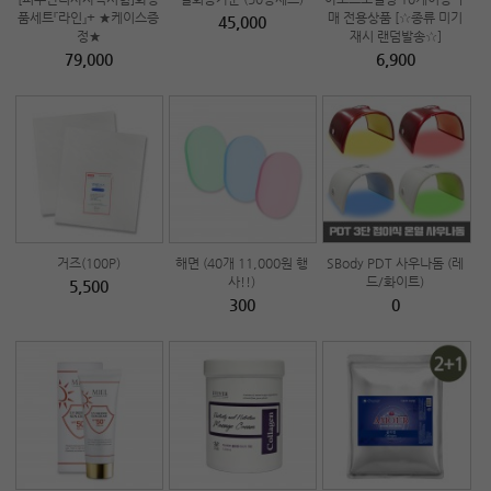
품세트『라인』+ ★케이스증
매 전용상품 [☆종류 미기
45,000
정★
재시 랜덤발송☆]
79,000
6,900
거즈(100P)
해면 (40개 11,000원 행
SBody PDT 사우나돔 (레
사!!)
드/화이트)
5,500
300
0