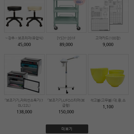
☜강추☞보조의자(유압식)
[YS]Y-201F
고객카드(100장)
45,000
89,000
9,000
『보조기기』자외선소독기(1
『보조기기』UFO스티머(보
석고볼(고무볼) 대,중,소
0L/22L)
급형)
1,100
138,000
150,000
더보기