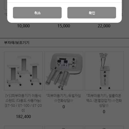
취소
확인
『아로마에센셜오일』티트리
MJ엠제이 풋케어 팩 10매
디토 에센셜 블랜딩오일[고
【용량 : 10ml】
(1개-10매)
급형] 1000ml
10,000
15,000
22,000
부자재/보조기기
[YS]피부미용기기 이동식
『피부미용기기』 듀얼자임
『피부미용기기』 셀룰리온
스탠드 (다용도 사용가능)
☏전화상담☏
엑스 (온열감압기) ☏전화
[ET-50 / ET-100 / ET-20
상담☏
0
0]
0
182,400