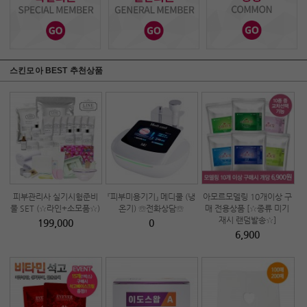
스킨모아 BEST 추천상품
피부관리사 실기시험준비
『피부미용기기』 메디쿨 (냉
아모르모델링 10개이상 구
물 SET (☆라인+소모품☆)
온기) ☏전화상담☏
매 전용상품 [☆종류 미기
재시 랜덤발송☆]
199,000
0
6,900