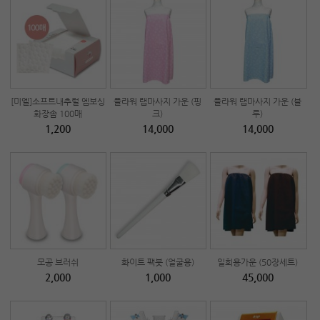
[미엘]소프트내추럴 엠보싱
플라워 랩마사지 가운 (핑
플라워 랩마사지 가운 (블
화장솜 100매
크)
루)
1,200
14,000
14,000
모공 브러쉬
화이트 팩붓 (얼굴용)
일회용가운 (50장세트)
2,000
1,000
45,000