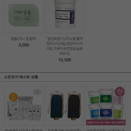
땀틀(미니 찜질팩)
『일반회원가』[리뉴얼]콜라
겐마사지크림[영양마사지
4,000
크림,피부의유연및보습효
과유지]
10,500
스킨모아 베스트 상품
[피부관리사자격시험]화장
일회용가운 (50장세트)
아모르모델링 10개이상 구