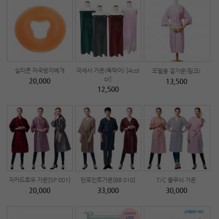
실리콘 자국방지베개
극세사 가운(똑딱이) [4col
모델용 겉가운(핑크)
or]
20,000
13,500
12,500
자카드로우 가운[SP 001]
턴포인트가운[BB 010]
T/C 줄무늬 가운
20,000
33,000
30,000