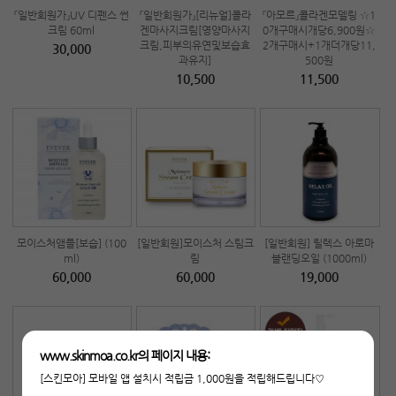
『일반회원가』UV 디펜스 썬
『일반회원가』[리뉴얼]콜라
『아모르』콜라겐모델링 ☆1
크림 60ml
겐마사지크림[영양마사지
0개구매시개당6,900원☆
크림,피부의유연및보습효
2개구매시+1개더개당11,
30,000
과유지]
500원
10,500
11,500
모이스처앰플[보습] (100
[일반회원]모이스처 스팀크
[일반회원] 릴렉스 아로마
ml)
림
블랜딩오일 (1000ml)
60,000
60,000
19,000
www.skinmoa.co.kr의 페이지 내용:
[스킨모아] 모바일 앱 설치시 적립금 1,000원을 적립해드립니다♡