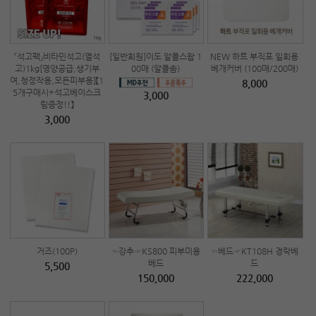
『석고팩』비타민석고(열석
[일반회원]이도 알콜스왑 1
NEW 하트 부직포 일회용
고)1kg[영양공급,생기부
00매 (알콜솜)
베개커버 (100매/200매)
여,청정작용,모든피부용]【1
8,000
5개구매시+석고베이스크
3,000
림증정!!】
3,000
거즈(100P)
☜강추☞KS800 피부미용
☜베드☞KT108H 경락베
베드
드
5,500
150,000
222,000