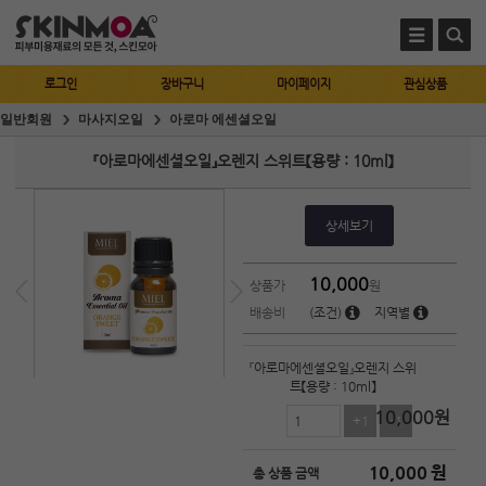
로그인
장바구니
마이페이지
관심상품
일반회원
마사지오일
아로마 에센셜오일
『아로마에센셜오일』오렌지 스위트【용량 : 10ml】
상세보기
10,000
상품가
원
배송비
(조건)
지역별
『아로마에센셜오일』오렌지 스위
트【용량 : 10ml】
10,000
원
+1
-1
10,000
원
총 상품 금액