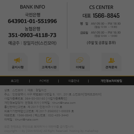
공지사항
고객게시판
이메일
견적문의
로그인
PC버전
이용안내
개인정보처리방침
상호 : 스킨모아 ㅣ 대표 : 장일지선
주소 : 인천광역시 서구 백범로810번길 9, 101, 201호 스킨모아[엔에프코리아]
사업자등록번호: 364-50-00160
[사업자등록확인]
개인정보담당자: 전정표 이사 | 이메일 :
tinuni@nate.com
통신판매신고번호: 제 2017-인천서구-1110 호
의료기기판매업신고번호: 제 2017-3560021-00039 호
대표번호:
1566-8845
| 팩스번호 : 032-435-3440
이메일 :
tinuni@nate.com
모든 컨텐츠는 무단으로 복제하거나 재판매를 금지합니다.
copyright ⓒ by [Skin-MOA] All Right Reserved. hosting by makeshop