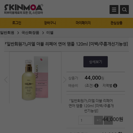
로그인
장바구니
마이페이지
관심상품
일반회원
국산화장품
미엘
『일반회원가』미엘 더블 리페어 연어 앰플 120ml [미백/주름개선기능성]
상세보기
44,000
상품가
원
배송비
(조건)
지역별
『일반회원가』미엘 더블 리페어
연어 앰플 120ml [미백/주름개
선기능성]
44,000
원
+1
-1