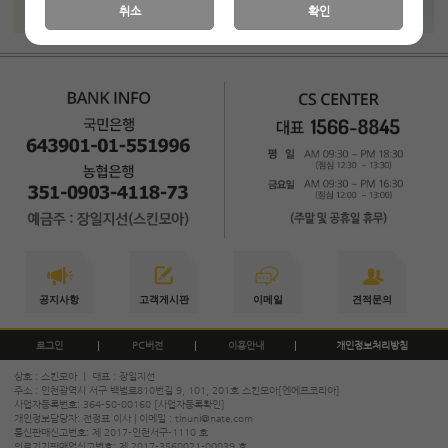
취소
확인
공지사항
고객게시판
이메일
견적문의
로그인
PC버전
이용안내
개인정보처리방침
상호 : 스킨모아 ㅣ 대표 : 장일지선
주소 : 인천광역시 서구 백범로810번길 9, 101, 201호 스킨모아[엔에프코리아]
사업자등록번호: 364-50-00160
[사업자등록확인]
개인정보담당자: 전정표 이사 | 이메일 :
tinuni@nate.com
통신판매신고번호: 제 2017-인천서구-1110 호
의료기기판매업신고번호: 제 2017-3560021-00039 호