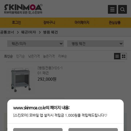
로그인
장바구니
마이페이지
관심상품
공통코너
웨곤/의자
병원 웨건
최신순
인기순
낮은가격
높은가격
리뷰순
[병원전용]YDS-1
01 왜곤
292,000원
www.skinmoa.co.kr의 페이지 내용:
[스킨모아] 모바일 앱 설치시 적립금 1,000원을 적립해드립니다♡