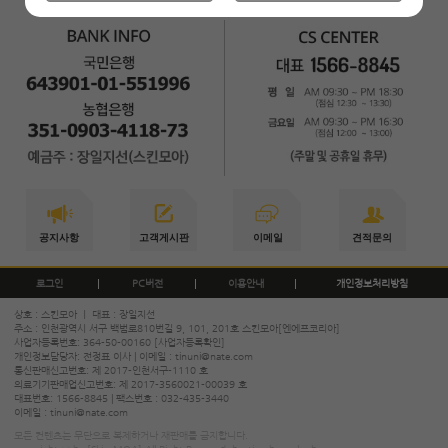
공지사항
고객게시판
이메일
견적문의
로그인
PC버전
이용안내
개인정보처리방침
상호 : 스킨모아 ㅣ 대표 : 장일지선
주소 : 인천광역시 서구 백범로810번길 9, 101, 201호 스킨모아[엔에프코리아]
사업자등록번호: 364-50-00160
[사업자등록확인]
개인정보담당자: 전정표 이사 | 이메일 :
tinuni@nate.com
통신판매신고번호: 제 2017-인천서구-1110 호
의료기기판매업신고번호: 제 2017-3560021-00039 호
대표번호:
1566-8845
| 팩스번호 : 032-435-3440
이메일 :
tinuni@nate.com
모든 컨텐츠는 무단으로 복제하거나 재판매를 금지합니다.