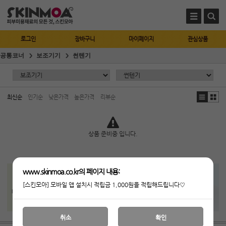
로그인
장바구니
마이페이지
관심상품
공통코너
보조기기
썬텐기
최신순
인기순
낮은가격
높은가격
리뷰순
상품 준비중 입니다.
www.skinmoa.co.kr의 페이지 내용:
[스킨모아] 모바일 앱 설치시 적립금 1,000원을 적립해드립니다♡
취소
확인