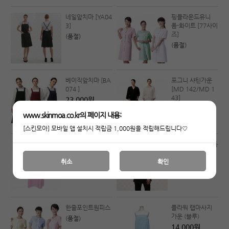
네일앞치마 [YA04
핑클라운드유니
3]
폼-화이트 [77사이
즈]
(품절)
(품절)
베이직앞치마 [BA
포그니 샤틴가운
074 ]
[MD 142/MD 1
43]
23,000원
33,000원
www.skinmoa.co.kr의 페이지 내용:
[스킨모아] 모바일 앱 설치시 적립금 1,000원을 적립해드립니다♡
플라워 랩마사지
벨트관리사 유니폼
가운 (핑크)
[YE004]
취소
확인
14,000원
65,000원
한줄포인트원피스
플라워 랩마사지
가운 (블루)
(품절)
14,000원