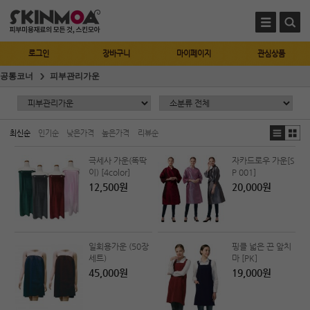
로그인
장바구니
마이페이지
관심상품
공통코너
피부관리가운
최신순
인기순
낮은가격
높은가격
리뷰순
극세사 가운(똑딱
자카드로우 가운[S
이) [4color]
P 001]
12,500원
20,000원
일회용가운 (50장
핑클 넓은 끈 앞치
세트)
마 [PK]
45,000원
19,000원