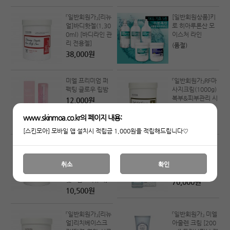
『일반회원가』[리뉴
[일반회원상품]키
얼]바디핫젤(1,30
로 히아루론산 모
0ml) [바디라인 관
이스처 라인
리 전용젤]
(품절)
38,000원
미엘 프리미엄 퍼
『일반회원가』RF마
펙팅 글로우 립밤
사지크림(1000g)
복부&피부관리 시
12,000원
너지효과
52,000원
www.skinmoa.co.kr의 페이지 내용:
[스킨모아] 모바일 앱 설치시 적립금 1,000원을 적립해드립니다♡
『일반회원가』[리뉴
『일반회원가』 미엘
얼]콜라겐마사지
스피큘 앰플 100
크림[영양마사지
ml ★마이크로니
취소
확인
크림,피부의유연
들★
및보습효과유지]
70,000원
10,500원
『일반회원가』[리뉴
『일반회원가』 미엘
얼]리치베이스크
아줄렌 크림 [200