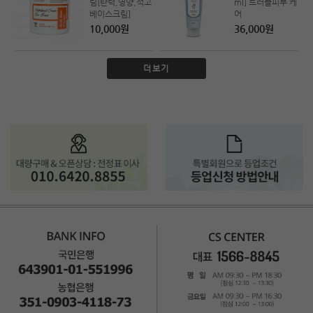
림[탄력,영양,석고
ml] 트러블피부 케
베이스크림]
어
10,000원
36,000원
더보기