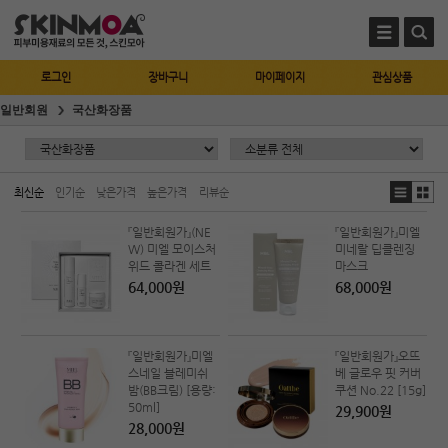
로그인
장바구니
마이페이지
관심상품
일반회원
국산화장품
최신순
인기순
낮은가격
높은가격
리뷰순
『일반회원가』(NE
『일반회원가』미엘
W) 미엘 모이스처
미네랄 딥클렌징
위드 콜라겐 세트
마스크
64,000원
68,000원
『일반회원가』미엘
『일반회원가』오뜨
스네일 블레미쉬
베 글로우 핏 커버
밤(BB크림) [용량:
쿠션 No.22 [15g]
50ml]
29,900원
28,000원