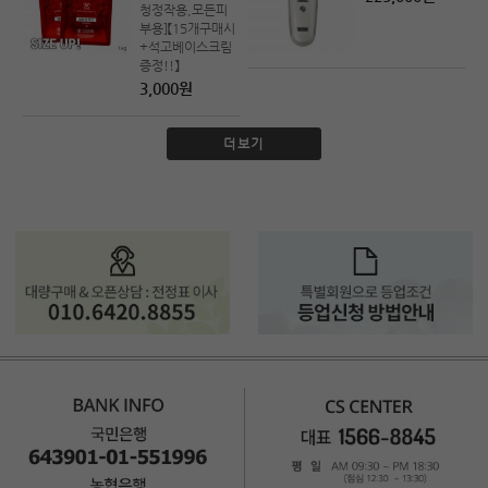
청정작용,모든피
부용]【15개구매시
+석고베이스크림
증정!!】
3,000원
더보기