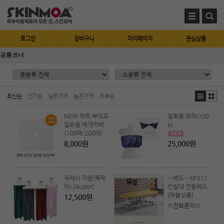
로그인
장바구니
마이페이지
관심상품
공통코너
최신순
인기순
낮은가격
높은가격
리뷰순
NEW 하트 부직포
일회용 브라(100
일회용 베개커버
p)
(100매/200매)
8,000원
25,000원
극세사 가운(똑딱
☜베드☞KF311
이) [4color]
진찰대 전동베드
[착불상품]
12,500원
☏전화문의☏