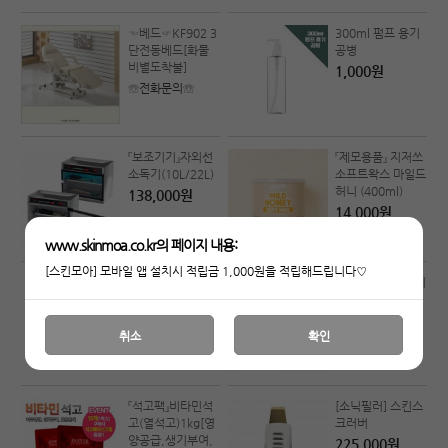
☜베드☞KF902 3
300ml 펌프 용기
단전동베드[화물
공병
비별도착불]
1,000원
☏전화문의☏
『보조기기』자외선
『제모용품』 지저쓰
소독기(10L/22L)
소프트왁스 마일드
허니 (400ml)
138,000원
14,000원
www.skinmoa.co.kr의 페이지 내용:
[스킨모아] 모바일 앱 설치시 적립금 1,000원을 적립해드립니다♡
[피부관리사자격
피부관리사 실기시
시험]화장품세트
험준비물 SET (☆
『라인』+ ★케이스
라인+소모품☆)
증정★
취소
확인
199,000원
79,000원
『석고팩』비타민석
[소닉필러] 스킨스
고(열석고)1kg[영
크러버
양공급,생기부여,
225,000원